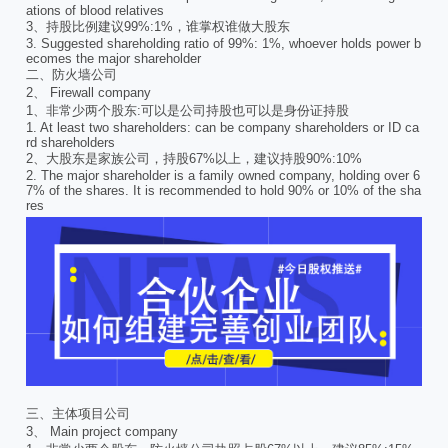
ations of blood relatives
3、持股比例建议99%:1%，谁掌权谁做大股东
3. Suggested shareholding ratio of 99%: 1%, whoever holds power b
ecomes the major shareholder
二、防火墙公司
2、 Firewall company
1、非常少两个股东:可以是公司持股也可以是身份证持股
1. At least two shareholders: can be company shareholders or ID ca
rd shareholders
2、大股东是家族公司，持股67%以上，建议持股90%:10%
2. The major shareholder is a family owned company, holding over 6
7% of the shares. It is recommended to hold 90% or 10% of the sha
res
三、主体项目公司
3、 Main project company