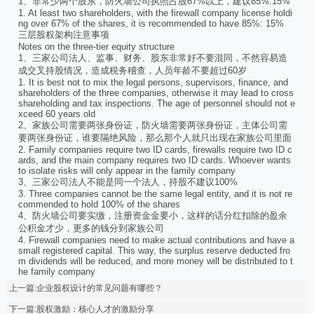
1、非常少两个股东，防火墙公司执照占股67%以上，建议85%:15%
1. At least two shareholders, with the firewall company license holdi
ng over 67% of the shares, it is recommended to have 85%: 15%
三层股权架构注意事项
Notes on the three-tier equity structure
1、三家公司法人、监事、财务、股东非常好不要混同，不然容易造
成交叉持股情况，造成税务稽查，人员年龄不要超过60岁
1. It is best not to mix the legal persons, supervisors, finance, and
shareholders of the three companies, otherwise it may lead to cross
shareholding and tax inspections. The age of personnel should not e
xceed 60 years old
2、家族公司需要两张身份证，防火墙需要两张身份证，主体公司需
要两张身份证，谁要隔绝风险，那么那个人就只出现在家族公司里面
2. Family companies require two ID cards, firewalls require two ID c
ards, and the main company requires two ID cards. Whoever wants
to isolate risks will only appear in the family company
3、三家公司法人不能是同一个法人，持股不建议100%
3. Three companies cannot be the same legal entity, and it is not re
commended to hold 100% of the shares
4、防火墙公司要实缴，注册资金金要小，这样的话分红扣除的盈余
公积金才少，更多的钱分到家族公司
4. Firewall companies need to make actual contributions and have a
small registered capital. This way, the surplus reserve deducted fro
m dividends will be reduced, and more money will be distributed to t
he family company
上一篇:企业股权设计的常见问题有哪些？
下一篇:股权激励：核心人才的激励分享