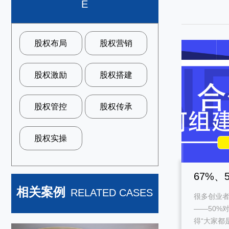
E
股权布局
股权营销
股权激励
股权搭建
股权管控
股权传承
股权实操
67%、
相关案例
RELATED CASES
很多创业
字决定
——50%对
得“大家都是.