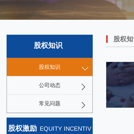
股权知
股权知识
股权知识
答案，只有阶段目的
常发展的公司从创立到成熟，划分为十二个典型阶段。
公司动态
核心原则是：用当前非常经济的架构，解决当前非常核
。Based
常见问题
moer+
股权激励
EQUITY INCENTIV