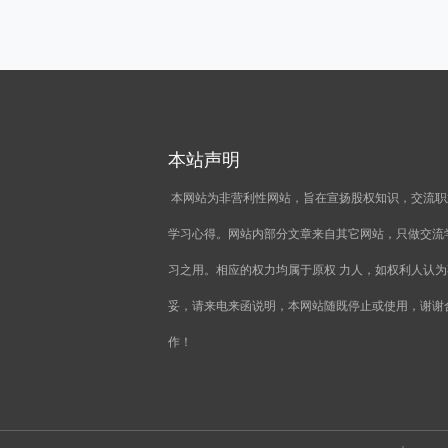
本站声明
本网站为非营利性网站，旨在宣扬股权知识，交流职
学习心得。网站内部分文章来自其它网站，只做交流
习之用。相应的权力均属于原权 力人，如权利人认为
妥，请来电来函说明，本网站随既停止或使用，谢谢
作！