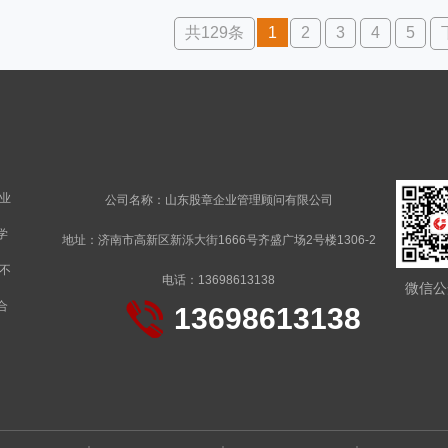
共129条
1
2
3
4
5
业
公司名称：山东股章企业管理顾问有限公司
学
地址：济南市高新区新泺大街1666号齐盛广场2号楼1306-2
不
电话：13698613138
微信公
合
13698613138