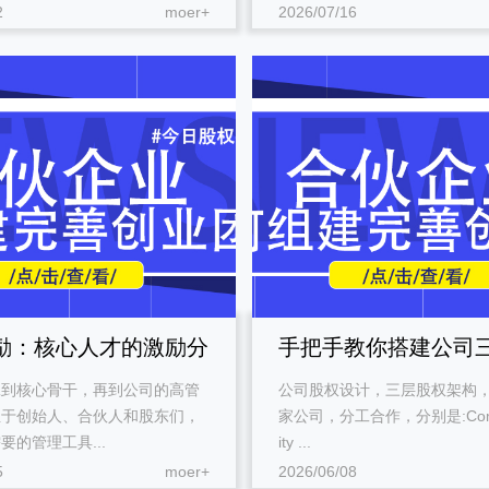
2
moer+
2026/07/16
课堂展示
课堂展示
励：核心人才的激励分
手把手教你搭建公司
工到核心骨干，再到公司的高管
公司股权设计，三层股权架构，
架构
至于创始人、合伙人和股东们，
家公司，分工合作，分别是:Comp
要的管理工具...
ity ...
5
moer+
2026/06/08