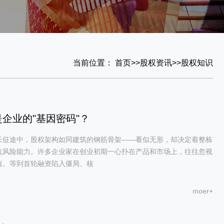
当前位置：
首页
>>
股权资讯
>>
股权知识
企业的"基因密码"？
长征途中，股权架构如同建筑的钢筋骨架——看似无形，却决定着整栋
抗风险能力。许多企业家在创业初期一心扑在产品和市场上，往往忽视
值。等到首轮融资陷入僵局、核
moer+