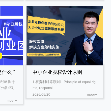
是什么？
中小企业股权设计原则
和战略执行
1.权责利对等原则1. Principle of equal rig
权分散或对
hts, responsi...
2026/05/20
moer+
moer+