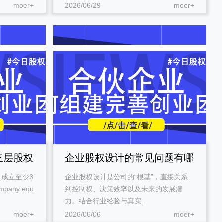
moer+
2026/06/29
moer+
课堂展示
三层股权
企业股权设计的常见问题有哪
成立至少3
企业股权设计是公司的“根基”，直接关系
些？
any equ
到控制权、决策效率以及未来的发展潜
力。结合行业经验与真实...
moer+
2026/06/06
moer+