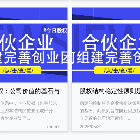
权：公司价值的基石与
股权结构稳定性原则
业体系中，企业股权（也称股东
稳定的控制权是企业快捷决策
核心
企业资本结构的重要组成部分，
的基石。此原则旨在防止因股
者对企业资产...
立导致的公司治理瘫痪。...
1
moer+
2026/05/31