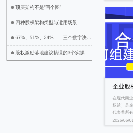
顶层架构不是“画个图”
四种股权架构类型与适用场景
67%、51%、34%——三个数字决定
公司生死
股权激励落地建议搞懂的3个实操问
题
企业股
在现代商
治理的
权益）是
代表着所有
2026/06/0