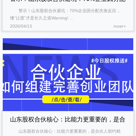
警示！山东股权合伙避坑：70%企业因分配失衡反目，
失衡反目，懂“让渡”才是长久之道
懂“让渡”才是长久之道Warning! ...
2026/04/13
moer+
山东股权合伙核心：比能力更重要的，是合
山东股权合伙核心：比能力更重要的，是合伙人契约精
伙人契约精神