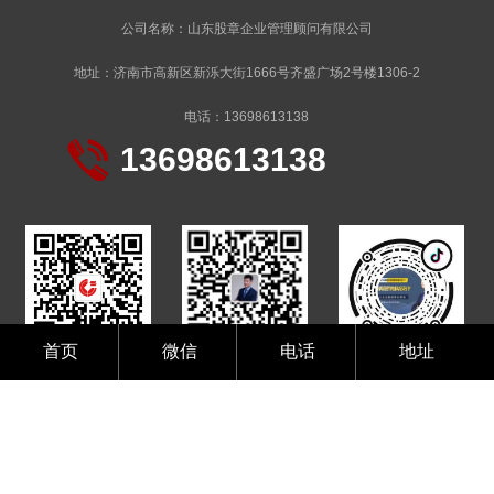
公司名称：山东股章企业管理顾问有限公司
地址：济南市高新区新泺大街1666号齐盛广场2号楼1306-2
电话：13698613138
13698613138
首页
微信
电话
地址
微信公众号
扫码获知更多知识
抖音二维码
山东股章企业管理顾问有限公司 备案号：
鲁ICP备19050574号-
2
网站建设·推广运营
网站地图
XML
TX
T