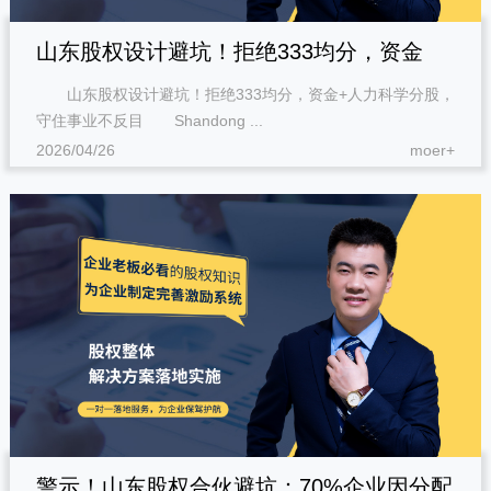
山东股权设计避坑！拒绝333均分，资金
山东股权设计避坑！拒绝333均分，资金+人力科学分股，
+人力科学分股，守住事业不反目
守住事业不反目 Shandong ...
2026/04/26
moer+
警示！山东股权合伙避坑：70%企业因分配