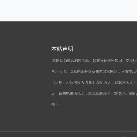
本站声明
本网站为非营利性网站，旨在宣扬股权知识，交流职
学习心得。网站内部分文章来自其它网站，只做交流
习之用。相应的权力均属于原权 力人，如权利人认为
妥，请来电来函说明，本网站随既停止或使用，谢谢
作！