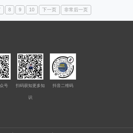
7
8
9
10
下一页
非常后一页
众号
扫码获知更多知
抖音二维码
识