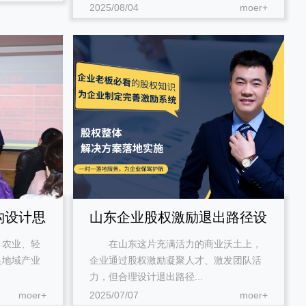
2025/08/04
moer+
课堂展示
构设计思
山东企业股权激励退出路径设
农业、轻
在山东这片充满活力的商业沃土上，
计要点解析
足地域产业
企业通过股权激励凝聚人才、激发团队活
力，但合理设计退出路径...
moer+
2025/07/07
moer+