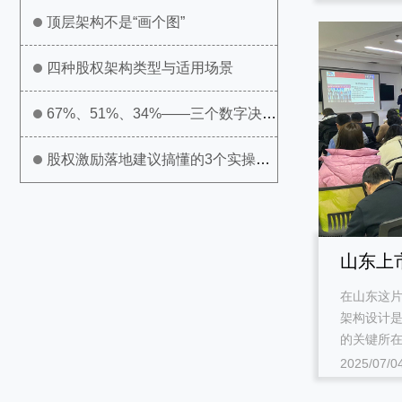
顶层架构不是“画个图”
四种股权架构类型与适用场景
67%、51%、34%——三个数字决定
公司生死
股权激励落地建议搞懂的3个实操问
题
山东上
在山东这
合规要
架构设计
的关键所在
2025/07/0