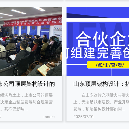
市公司顶层架构设计的
山东顶层架构设计：
片经济热土上，上市公司的顶层
在山东这片充满活力与潜力
点
大厦的 “钢筋铁骨” 指
是决定企业稳健发展与合规运营
上，无论是城市建设、产业升
。其不仅影响...
发展，顶层架构设计都如同...
4
moer+
2025/07/01