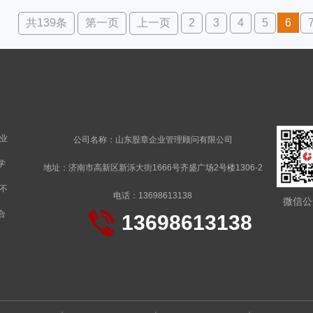
共139条
第一页
上一页
2
3
4
5
6
业
公司名称：山东股章企业管理顾问有限公司
学
地址：济南市高新区新泺大街1666号齐盛广场2号楼1306-2
不
电话：13698613138
微信公
合
13698613138