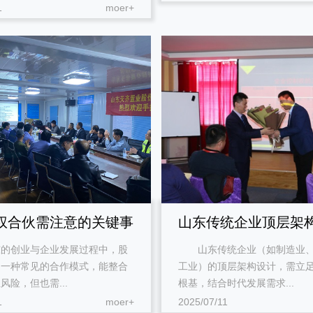
1
moer+
课堂展示
课堂展示
权合伙需注意的关键事
山东传统企业顶层架
创业与企业发展过程中，股
山东传统企业（如制造业、
路
为一种常见的合作模式，能整合
工业）的顶层架构设计，需立
风险，但也需...
根基，结合时代发展需求...
1
moer+
2025/07/11