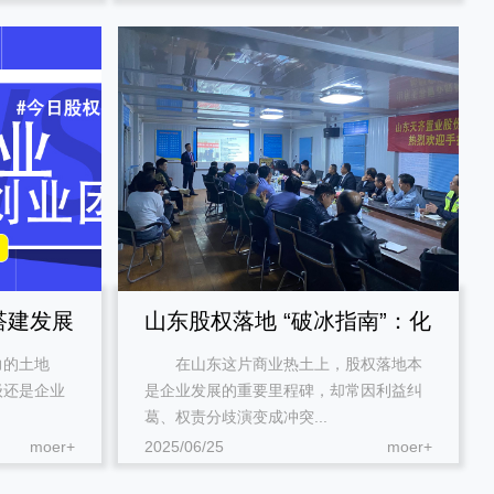
搭建发展
山东股权落地 “破冰指南”：化
的土地
在山东这片商业热土上，股权落地本
南
解冲突的智慧密钥
级还是企业
是企业发展的重要里程碑，却常因利益纠
葛、权责分歧演变成冲突...
moer+
2025/06/25
moer+