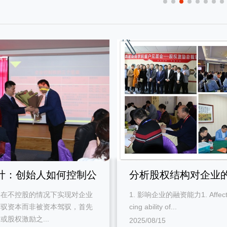
计：创始人如何控制公
分析股权结构对企业
要在不控股的情况下实现对企业
1. 影响企业的融资能力1. Affects 
驾驭资本而非被资本驾驭，首先
cing ability of...
或股权激励之...
2025/08/15